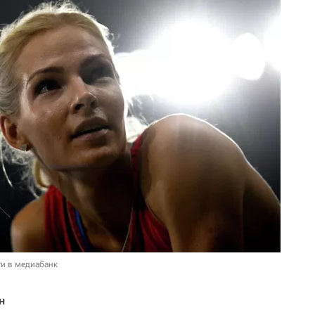
и в медиабанк
н