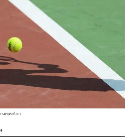
в медиабанк
н