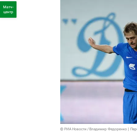
Матч-
центр
© РИА Новости / Владимир Федоренко
Пер