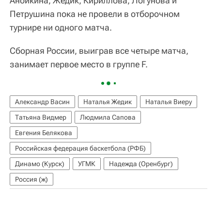
Анойкина, Жедик, Кириллова, Логунова и
Петрушина пока не провели в отборочном
турнире ни одного матча.
Сборная России, выиграв все четыре матча,
занимает первое место в группе F.
Александр Васин
Наталья Жедик
Наталья Виеру
Татьяна Видмер
Людмила Сапова
Евгения Белякова
Российская федерация баскетбола (РФБ)
Динамо (Курск)
УГМК
Надежда (Оренбург)
Россия (ж)