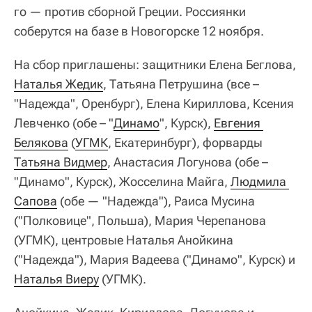
го — против сборной Греции. Россиянки
соберутся на базе в Новогорске 12 ноября.
На сбор приглашены: защитники Елена Беглова,
Наталья Жедик
, Татьяна Петрушина (все –
"Надежда", Оренбург), Елена Кириллова, Ксения
Левченко (обе – "
Динамо
", Курск),
Евгения 
Белякова
(
УГМК
, Екатеринбург), форварды
Татьяна Видмер
, Анастасия Логунова (обе –
"Динамо", Курск), Жосселина Майга,
Людмила 
Сапова
(обе — "Надежда"), Раиса Мусина
("Полковице", Польша), Мария Черепанова
(УГМК), центровые Наталья Анойкина
("Надежда"), Мария Вадеева ("Динамо", Курск) и
Наталья Виеру
(УГМК).