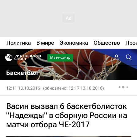
Политика
В мире
Экономика
Общество
Про
Матч-центр
Баскетбол
12:11 13.10.2016
(обновлено: 12:17 13.10.2016)
Васин вызвал 6 баскетболисток
"Надежды" в сборную России на
матчи отбора ЧЕ-2017