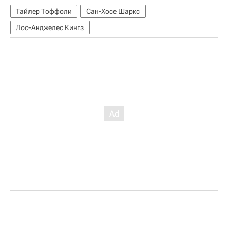
Тайлер Тоффоли
Сан-Хосе Шаркс
Лос-Анджелес Кингз