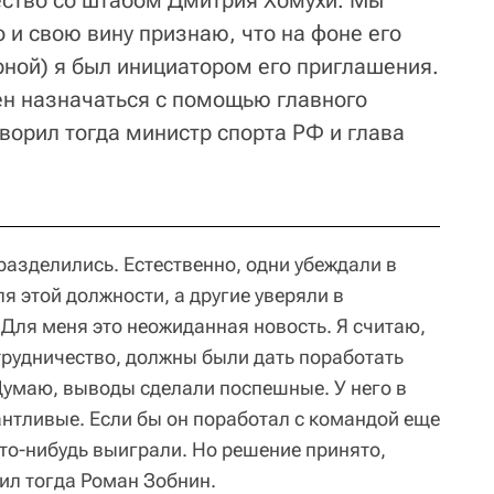
ество со штабом Дмитрия Хомухи. Мы
о и свою вину признаю, что на фоне его
рной) я был инициатором его приглашения.
н назначаться с помощью главного
говорил тогда министр спорта РФ и глава
разделились. Естественно, одни убеждали в
ля этой должности, а другие уверяли в
"Для меня это неожиданная новость. Я считаю,
трудничество, должны были дать поработать
 Думаю, выводы сделали поспешные. У него в
антливые. Если бы он поработал с командой еще
что-нибудь выиграли. Но решение принято,
рил тогда Роман Зобнин.