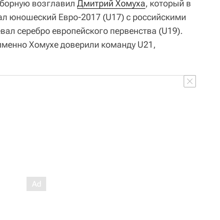
сборную возглавил
Дмитрий Хомуха
, который в
ал юношеский Евро-2017 (U17) с российскими
вал серебро европейского первенства (U19).
 именно Хомухе доверили команду U21,