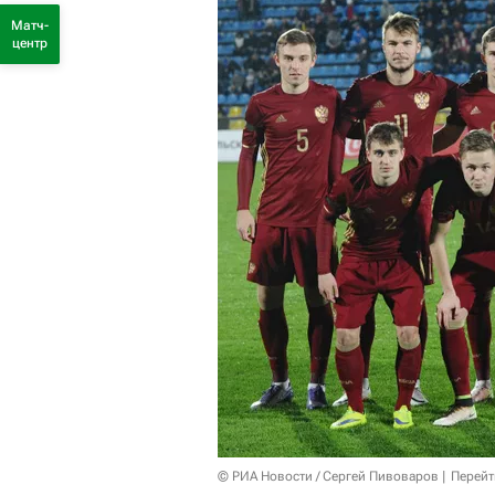
Матч-
центр
© РИА Новости / Сергей Пивоваров
Перейт