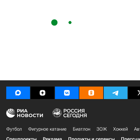
Футбол
Фигурное катание
Биатлон
ЗОЖ
Хоккей
Ав
Спецпроекты
Реклама
Продукты и сервисы
Пресс-ц