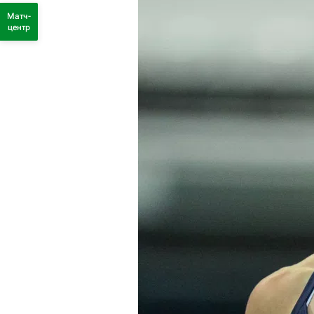
Матч-
центр