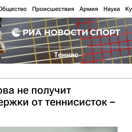
Общество
Происшествия
Армия
Наука
Ку
Теннис
ва не получит
ржки от теннисисток –