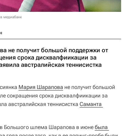
 в медиабанк
н
а не получит большой поддержки от
щения срока дисквалфиикации за
аявила австралийская теннисистка
сиянка
Мария Шарапова
не получит большой
сле сокращения срока дисквалфиикации за
ила австралийская теннисистка
Саманта 
ов Большого шлема Шарапова в июне
была 
ва года
после того, как в ее допинг-пробе были