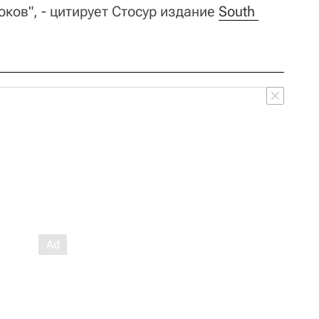
ков", - цитирует Стосур издание
South 