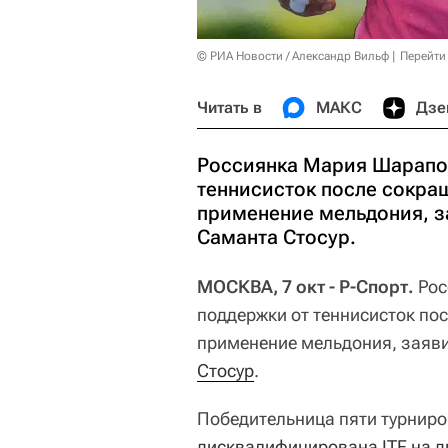
© РИА Новости / Александр Вильф
Перейти
Читать в
МАКС
Дзе
Россиянка Мария Шарапов
теннисисток после сокра
применение мельдония, з
Саманта Стосур.
МОСКВА, 7 окт - Р-Спорт.
Рос
поддержки от теннисисток по
применение мельдония, заяв
Стосур
.
Победительница пяти турнир
дисквалифицирована ITF на д