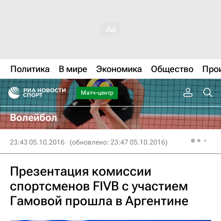
Политика
В мире
Экономика
Общество
Про
Матч-центр
Волейбол
23:43 05.10.2016
(обновлено: 23:47 05.10.2016)
Презентация комиссии
спортсменов FIVB с участием
Гамовой прошла в Аргентине