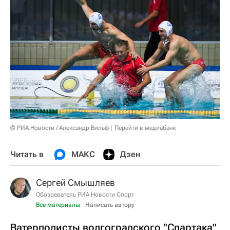
© РИА Новости / Александр Вильф
Перейти в медиабанк
Читать в
МАКС
Дзен
Сергей Смышляев
Обозреватель РИА Новости Спорт
Все материалы
Написать автору
Ватерполисты волгоградского "Спартака"