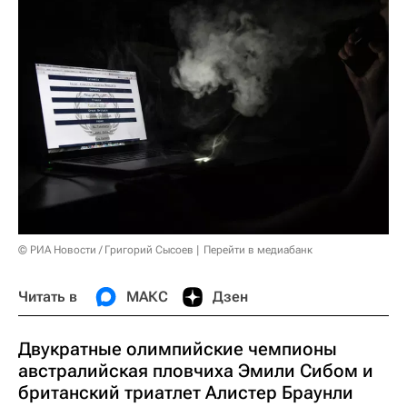
© РИА Новости / Григорий Сысоев
Перейти в медиабанк
Читать в
МАКС
Дзен
Двукратные олимпийские чемпионы
австралийская пловчиха Эмили Сибом и
британский триатлет Алистер Браунли