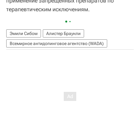
применение запрещенных препаратов по
терапевтическим исключениям.
Эмили Сибом
Алистер Браунли
Всемирное антидопинговое агентство (WADA)