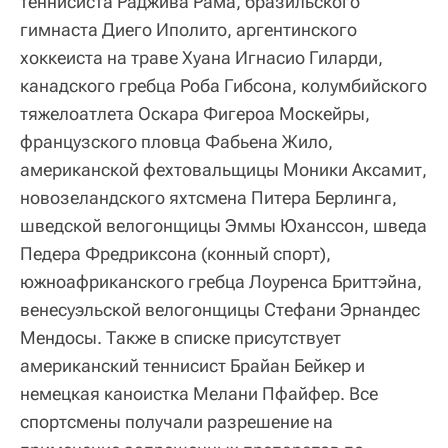
теннисиста Раджива Рама, бразильского
гимнаста Диего Иполито, аргентинского
хоккеиста на траве Хуана Игнасио Гиларди,
канадского гребца Роба Гибсона, колумбийского
тяжелоатлета Оскара Фигероа Москейры,
французского пловца Фабьена Жило,
американской фехтовальщицы Моники Аксамит,
новозеландского яхтсмена Питера Берлинга,
шведской велогонщицы Эммы Юханссон, шведа
Педера Фредриксона (конный спорт),
южноафриканского гребца Лоуренса Бриттэйна,
венесуэльской велогонщицы Стефани Эрнандес
Мендосы. Также в списке присутствует
американский теннисист Брайан Бейкер и
немецкая каноистка Мелани Пфайфер. Все
спортсмены получали разрешение на