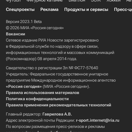
Футбол
Фигурное катание
Биатлон
ЗОЖ
Хоккей
Ав
Спецпроекты
Реклама
Продукты и сервисы
Пресс-ц
Версия 2023.1 Beta
© 2026 МИА «Россия сегодня»
Вакансии
Сетевое издание РИА Новости зарегистрировано
в Федеральной службе по надзору в сфере связи,
информационных технологий и массовых коммуникаций
(Роскомнадзор) 08 апреля 2014 года.
Свидетельство о регистрации Эл № ФС77-57640
Учредитель: Федеральное государственное унитарное
предприятие Международное информационное агентство
«Россия сегодня»
(МИА «Россия сегодня»).
Правила использования материалов
Политика конфиденциальности
Правила применения рекомендательных технологий
Главный редактор:
Гаврилова А.В.
Адрес электронной почты Редакции:
r-sport.internet@ria.ru
По вопросам размещения пресс-релизов и рекламы