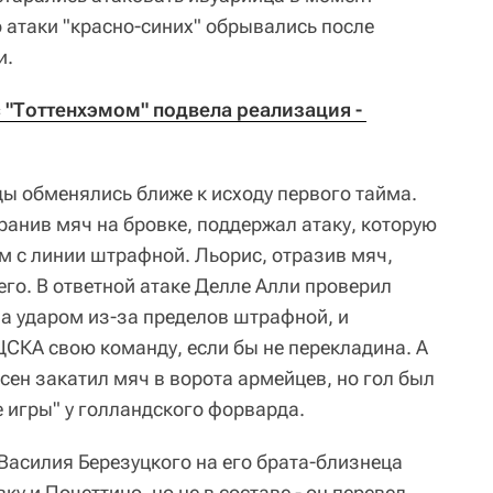
 атаки "красно-синих" обрывались после
и.
 "Тоттенхэмом" подвела реализация - 
 обменялись ближе к исходу первого тайма.
ранив мяч на бровке, поддержал атаку, которую
м с линии штрафной. Льорис, отразив мяч,
го. В ответной атаке Делле Алли проверил
а ударом из-за пределов штрафной, и
ЦСКА свою команду, если бы не перекладина. А
сен закатил мяч в ворота армейцев, но гол был
 игры" у голландского форварда.
Василия Березуцкого на его брата-близнеца
у и Почеттино, но не в составе - он перевел