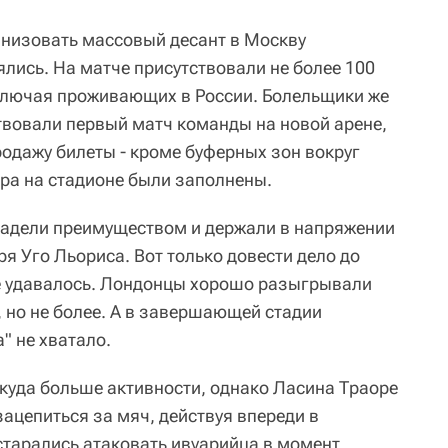
анизовать массовый десант в Москву
лись. На матче присутствовали не более 100
ключая проживающих в России. Болельщики же
вовали первый матч команды на новой арене,
родажу билеты - кроме буферных зон вокруг
ора на стадионе были заполнены.
ладели преимуществом и держали в напряжении
ря Уго Льориса. Вот только довести дело до
не удавалось. Лондонцы хорошо разыгрывали
 но не более. А в завершающей стадии
" не хватало.
уда больше активности, однако Ласина Траоре
ацепиться за мяч, действуя впереди в
старались атаковать ивуарийца в момент