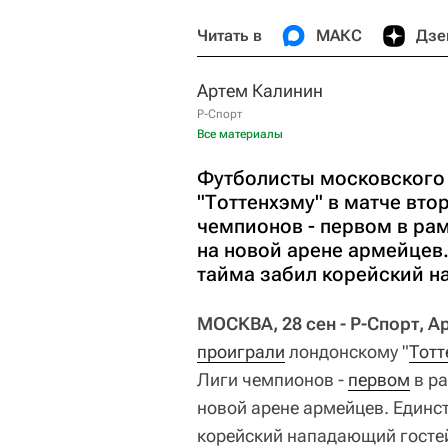
Читать в
МАКС
Дзе
Артем Калинин
Р-Спорт
Все материалы
Футболисты московского
"Тоттенхэму" в матче вто
чемпионов - первом в ра
на новой арене армейцев
тайма забил корейский н
МОСКВА, 28 сен - Р-Спорт, А
проиграли
лондонскому "
Тотт
Лиги чемпионов -
первом
в ра
новой арене армейцев. Единс
корейский нападающий госте