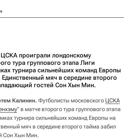
н
 ЦСКА проиграли лондонскому
рого тура группового этапа Лиги
мках турнира сильнейших команд Европы
. Единственный мяч в середине второго
ападающий гостей Сон Хын Мин.
ртем Калинин.
Футболисты московского
ЦСКА
енхэму
" в матче второго тура группового этапа
мках турнира сильнейших команд Европы на
твенный мяч в середине второго тайма забил
й Сон Хын Мин.