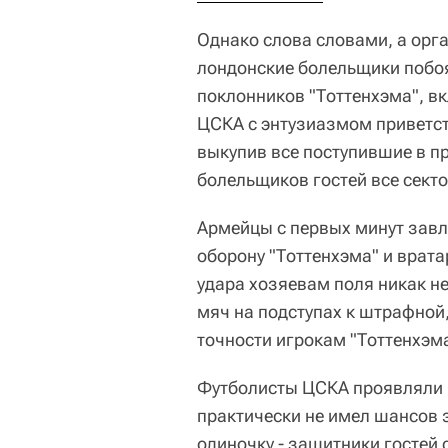
Однако слова словами, а орг
лондонские болельщики побоя
поклонников "Тоттенхэма", в
ЦСКА с энтузиазмом приветст
выкупив все поступившие в п
болельщиков гостей все сект
Армейцы с первых минут зав
оборону "Тоттенхэма" и врата
удара хозяевам поля никак 
мяч на подступах к штрафной,
точности игрокам "Тоттенхэма
Футболисты ЦСКА проявляли к
практически не имел шансов з
одиночку - защитники гостей 