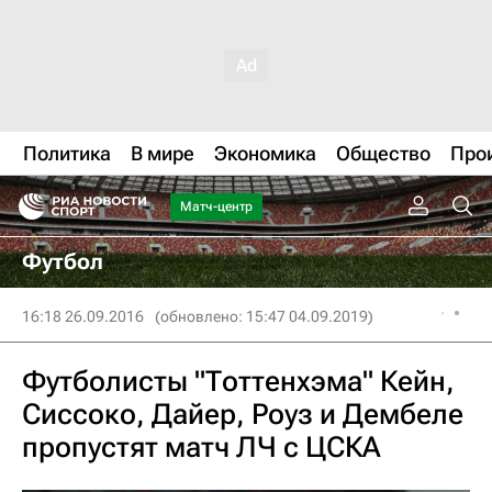
Политика
В мире
Экономика
Общество
Про
Матч-центр
Футбол
16:18 26.09.2016
(обновлено: 15:47 04.09.2019)
Футболисты "Тоттенхэма" Кейн,
Сиссоко, Дайер, Роуз и Дембеле
пропустят матч ЛЧ с ЦСКА