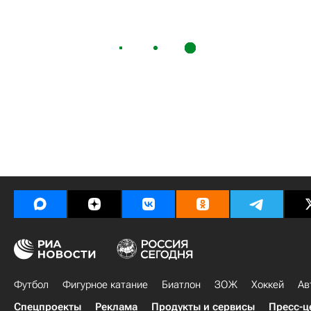
Футбол
Фигурное катание
Биатлон
ЗОЖ
Хоккей
Ав
Спецпроекты
Реклама
Продукты и сервисы
Пресс-ц