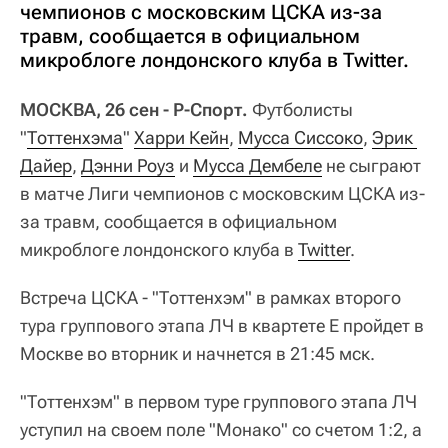
чемпионов с московским ЦСКА из-за
травм, сообщается в официальном
микроблоге лондонского клуба в Twitter.
МОСКВА, 26 сен - Р-Спорт.
Футболисты
"
Тоттенхэма
"
Харри Кейн
,
Мусса Сиссоко
,
Эрик 
Дайер
,
Дэнни Роуз
и
Мусса Дембеле
не сыграют
в матче Лиги чемпионов с московским ЦСКА из-
за травм, сообщается в официальном
микроблоге лондонского клуба в
Twitter
.
Встреча ЦСКА - "Тоттенхэм" в рамках второго
тура группового этапа ЛЧ в квартете Е пройдет в
Москве во вторник и начнется в 21:45 мск.
"Тоттенхэм" в первом туре группового этапа ЛЧ
уступил на своем поле "Монако" со счетом 1:2, а