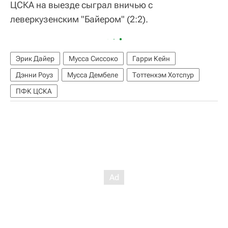
ЦСКА на выезде сыграл вничью с
леверкузенским "Байером" (2:2).
Эрик Дайер
Мусса Сиссоко
Гарри Кейн
Дэнни Роуз
Мусса Дембеле
Тоттенхэм Хотспур
ПФК ЦСКА