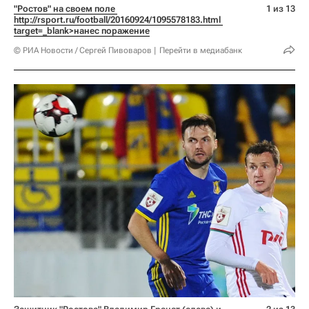
"Ростов" на своем поле 
1 из 13
http://rsport.ru/football/20160924/1095578183.html 
target=_blank>нанес поражение
© РИА Новости / Сергей Пивоваров
Перейти в медиабанк