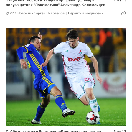
Защитник "Ростова" Владимир Гранат (слева) и
2 из 13
полузащитник "Локомотива" Александр Коломейцев.
© РИА Новости / Сергей Пивоваров
Перейти в медиабанк
Субботняя игра в Ростове-на-Дону завершилась со
3 из 13