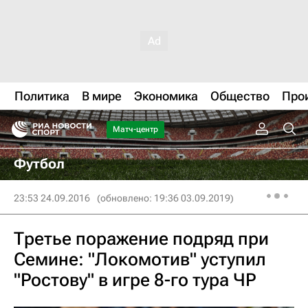
Политика
В мире
Экономика
Общество
Про
Матч-центр
Футбол
23:53 24.09.2016
(обновлено: 19:36 03.09.2019)
Третье поражение подряд при
Семине: "Локомотив" уступил
"Ростову" в игре 8-го тура ЧР