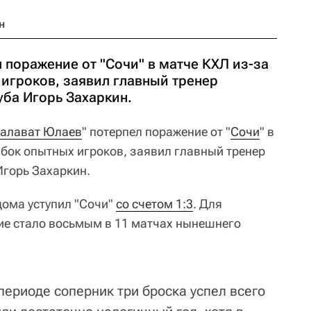
н
 поражение от "Сочи" в матче КХЛ из-за
игроков, заявил главный тренер
уба Игорь Захаркин.
алават Юлаев
" потерпел поражение от "
Сочи
" в
бок опытных игроков, заявил главный тренер
Игорь Захаркин.
дома уступил "Сочи"
со счетом 1:3
. Для
ие стало восьмым в 11 матчах нынешнего
периоде соперник три броска успел всего