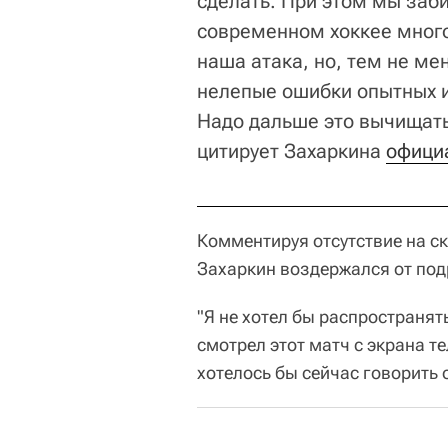
сделать. При этом мы заби
современном хоккее много
наша атака, но, тем не мен
нелепые ошибки опытных и
Надо дальше это вычищать,
цитирует Захаркина
офици
Комментируя отсутствие на с
Захаркин воздержался от под
"Я не хотел бы распространят
смотрел этот матч с экрана т
хотелось бы сейчас говорить о