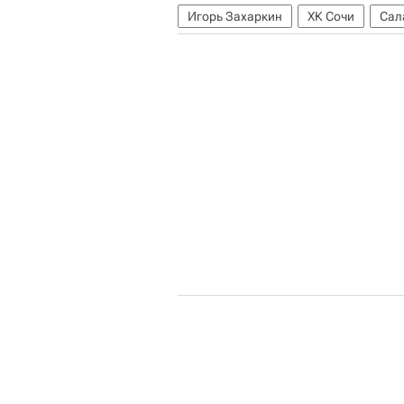
Игорь Захаркин
ХК Сочи
Сал