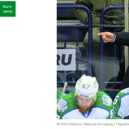
Матч-
центр
© РИА Новости / Максим Богодвид
Перейт