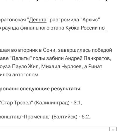
ратовская "
Дельта
" разгромила "Архыз"
о раунда финального этапа
Кубка России по 
дшая во вторник в Сочи, завершилась победой
ставе "Дельты" голы забили Андрей Панкратов,
оуза Пауло Жил, Михаил Чурляев, а Ринат
ился автоголом.
сированы следующие результаты:
"Стар Трэвел" (Калининград) - 3:1,
Кронштадт-Променад" (Балтийск) - 6:2.