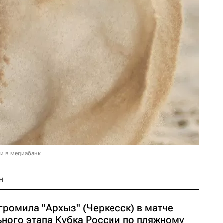
и в медиабанк
н
громила "Архыз" (Черкесск) в матче
ьного этапа Кубка России по пляжному