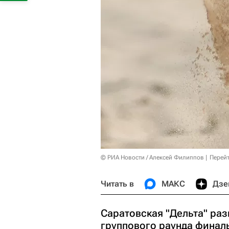
© РИА Новости / Алексей Филиппов
Перейт
Читать в
МАКС
Дзе
Саратовская "Дельта" раз
группового раунда финал