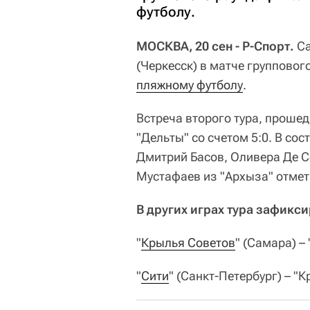
футболу.
МОСКВА, 20 сен - Р-Спорт.
Са
(Черкесск) в матче групповог
пляжному футболу
.
Встреча второго тура, проше
"Дельты" со счетом 5:0. В со
Дмитрий Басов, Оливера Де С
Мустафаев из "Архыза" отмет
В других играх тура зафик
"
Крылья Советов
" (Самара) – 
"
Сити
" (Санкт-Петербург) – "