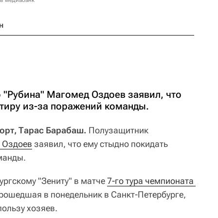
 в медиабанк
н
 "Рубина" Магомед Оздоев заявил, что
ртиру из-за поражений команды.
порт, Тарас Барабаш.
Полузащитник
 Оздоев
заявил, что ему стыдно покидать
манды.
бургскому "Зениту" в матче
7-го тура чемпионата 
прошедшая в понедельник в Санкт-Петербурге,
пользу хозяев.