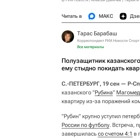
© РИА Новости / Алексей Даничев
Перейти
Читать в
МАКС
Дзе
Тарас Барабаш
Корреспондент РИА Новости Спорт
Все материалы
Полузащитник казанского
ему стыдно покидать ква
С.-ПЕТЕРБУРГ, 19 сен — Р-С
казанского "
Рубина
"
Магомед
квартиру из-за поражений ко
"Рубин" крупно уступил петер
России по футболу
. Встреча, 
завершилась
со счетом 4:1
в 