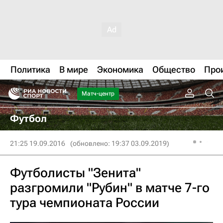
Политика
В мире
Экономика
Общество
Про
Матч-центр
Футбол
21:25 19.09.2016
(обновлено: 19:37 03.09.2019)
Футболисты "Зенита"
разгромили "Рубин" в матче 7-го
тура чемпионата России