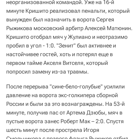
неорганизованной командой. Уже на 16-й
минуте Кришито реализовал пенальти, который
вынужден был назначить в ворота Сергея
Рыжикова московский арбитр Алексей Матюнин.
Кришито отобрал мяч у Жулиано и неотразимо
пробил в угол - 1:0. "Зенит" был активнее и
настойчивее гостей, хоть и потерял еще в
первом тайме Акселя Витселя, который
попросил замену из-за травмы.
После перерыва "сине-бело-голубые" усилили
давление на ворота экс-голкипера сборной
России и были за это вознаграждены. На 53-й
минуте, получив пас от Артема Дзюбы, мяч в
пустые ворота занес Роберт Мак – 2:0. Спустя
шесть минут после прострела Игоря
Смольникова с правого фланга Рыжиков отбил