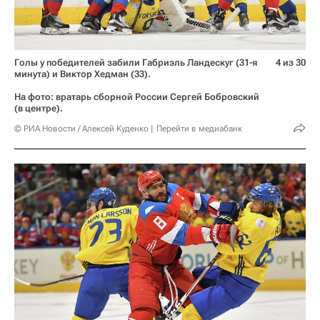
Голы у победителей забили Габриэль Ландескуг (31-я
4 из 30
минута) и Виктор Хедман (33).
На фото: вратарь сборной России Сергей Бобровский
(в центре).
© РИА Новости / Алексей Куденко
Перейти в медиабанк