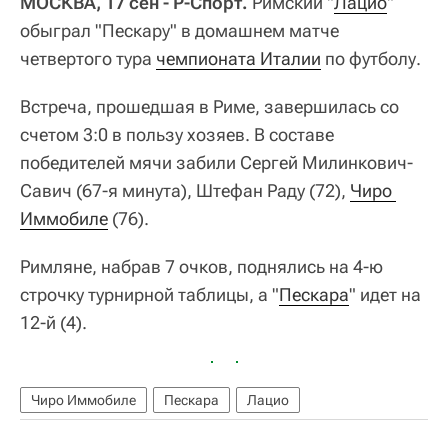
МОСКВА, 17 сен - Р-Спорт.
Римский "
Лацио
"
обыграл "Пескару" в домашнем матче
четвертого тура
чемпионата Италии
по футболу.
Встреча, прошедшая в Риме, завершилась со
счетом 3:0 в пользу хозяев. В составе
победителей мячи забили Сергей Милинкович-
Савич (67-я минута), Штефан Раду (72),
Чиро 
Иммобиле
(76).
Римляне, набрав 7 очков, поднялись на 4-ю
строчку турнирной таблицы, а "
Пескара
" идет на
12-й (4).
Чиро Иммобиле
Пескара
Лацио