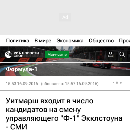
Политика
В мире
Экономика
Общество
Про
Матч-центр
Формула-1
15:53 16.09.2016
(обновлено: 15:57 16.09.2016)
Уитмарш входит в число
кандидатов на смену
управляющего "Ф-1" Экклстоуна
- СМИ