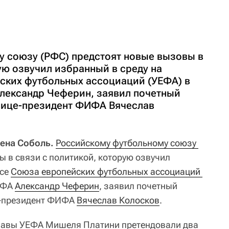
 союзу (РФС) предстоят новые вызовы в
ую озвучил избранный в среду на
ских футбольных ассоциаций (УЕФА) в
лександр Чеферин, заявил почетный
вице-президент ФИФА Вячеслав
лена Соболь.
Российскому футбольному союзу 
 в связи с политикой, которую озвучил
ссе
Союза европейских футбольных ассоциаций 
УЕФА
Александр Чеферин
, заявил почетный
е-президент ФИФА
Вячеслав Колосков
.
главы УЕФА Мишеля Платини претендовали два