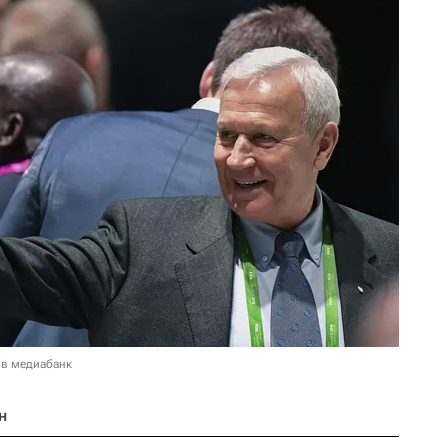
 в медиабанк
н