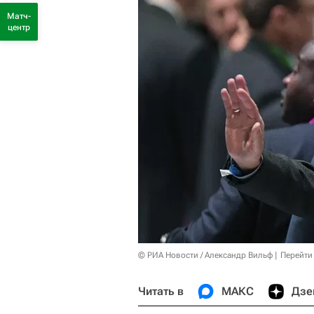
Матч-
центр
© РИА Новости / Александр Вильф
Перейти
Читать в
МАКС
Дзе