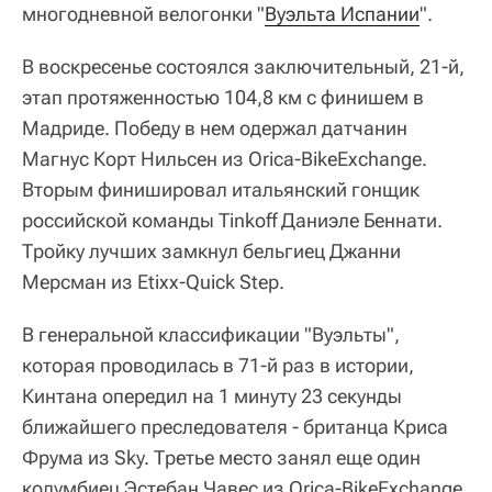
многодневной велогонки "
Вуэльта Испании
".
В воскресенье состоялся заключительный, 21-й,
этап протяженностью 104,8 км с финишем в
Мадриде. Победу в нем одержал датчанин
Магнус Корт Нильсен из Orica-BikeExchange.
Вторым финишировал итальянский гонщик
российской команды Tinkoff Даниэле Беннати.
Тройку лучших замкнул бельгиец Джанни
Мерсман из Etixx-Quick Step.
В генеральной классификации "Вуэльты",
которая проводилась в 71-й раз в истории,
Кинтана опередил на 1 минуту 23 секунды
ближайшего преследователя - британца Криса
Фрума из Sky. Третье место занял еще один
колумбиец Эстебан Чавес из Orica-BikeExchange,