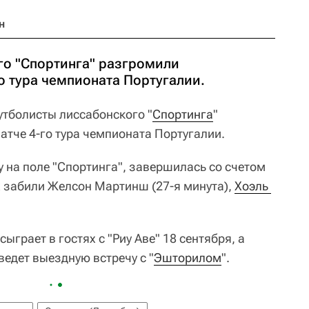
н
о "Спортинга" разгромили
о тура чемпионата Португалии.
тболисты лиссабонского "
Спортинга
"
атче 4-го тура чемпионата Португалии.
 на поле "Спортинга", завершилась со счетом
ых забили Желсон Мартинш (27-я минута),
Хоэль 
ыграет в гостях с "Риу Аве" 18 сентября, а
едет выездную встречу с "
Эшторилом
".