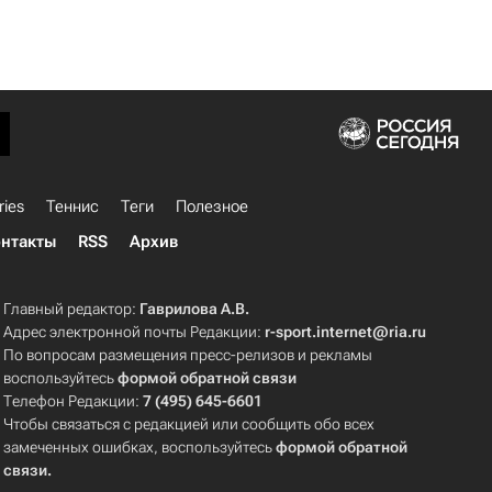
ries
Теннис
Теги
Полезное
нтакты
RSS
Архив
Главный редактор:
Гаврилова А.В.
Адрес электронной почты Редакции:
r-sport.internet@ria.ru
По вопросам размещения пресс-релизов и рекламы
воспользуйтесь
формой обратной связи
Телефон Редакции:
7 (495) 645-6601
Чтобы связаться с редакцией или сообщить обо всех
замеченных ошибках, воспользуйтесь
формой обратной
связи
.