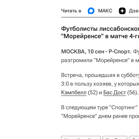
Читать в
МАКС
Дзе
Футболисты лиссабонског
"Морейренсе" в матче 4-г
МОСКВА, 10 сен - Р-Спорт.
Фу
разгромили "Морейренсе" в м
Встреча, прошедшая в субботу
3:0 в пользу хозяев, у котор
Кэмпбелл
(52) и
Бас Дост
(56).
В следующем туре "Спортинг" с
"Морейренсе" днем ранее пров