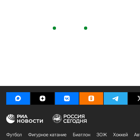
Футбол
Фигурное катание
Биатлон
ЗОЖ
Хоккей
Ав