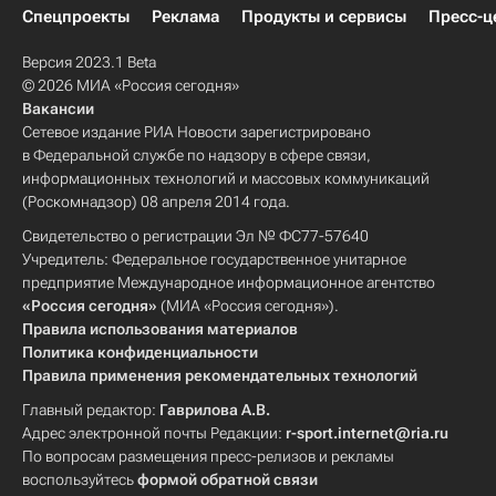
Спецпроекты
Реклама
Продукты и сервисы
Пресс-ц
Версия 2023.1 Beta
© 2026 МИА «Россия сегодня»
Вакансии
Сетевое издание РИА Новости зарегистрировано
в Федеральной службе по надзору в сфере связи,
информационных технологий и массовых коммуникаций
(Роскомнадзор) 08 апреля 2014 года.
Свидетельство о регистрации Эл № ФС77-57640
Учредитель: Федеральное государственное унитарное
предприятие Международное информационное агентство
«Россия сегодня»
(МИА «Россия сегодня»).
Правила использования материалов
Политика конфиденциальности
Правила применения рекомендательных технологий
Главный редактор:
Гаврилова А.В.
Адрес электронной почты Редакции:
r-sport.internet@ria.ru
По вопросам размещения пресс-релизов и рекламы
воспользуйтесь
формой обратной связи