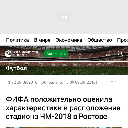
Политика
В мире
Экономика
Общество
Про
Матч-центр
Футбол
13:32 09.09.2016
(обновлено: 15:09 09.09.2016)
ФИФА положительно оценила
характеристики и расположение
стадиона ЧМ-2018 в Ростове