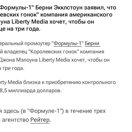
Формулы-1" Берни Экклстоун заявил, что
евских гонок" компания американского
а Liberty Media хочет, чтобы он
е на три года.
неральный промоутер "
Формулы-1
"
Берни 
й владелец "Королевских гонок" компания
жона Мэлоуна Liberty Media хочет, чтобы он
 три года.
berty Media близка к приобретению контрольного
 8,5 миллиарда долларов.
я здесь (в "Формуле-1") в течение трех
а агентство
Рейтер
.