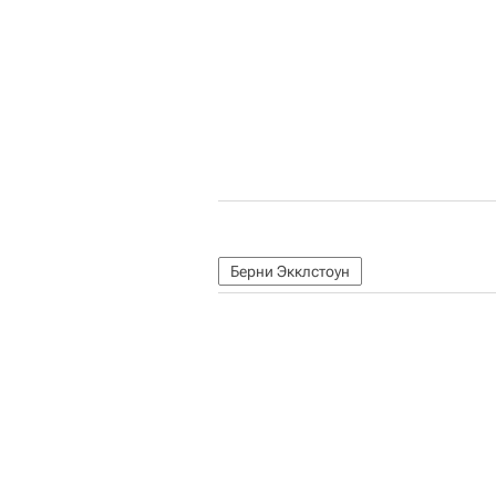
Берни Экклстоун