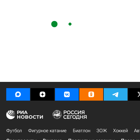
Футбол
Фигурное катание
Биатлон
ЗОЖ
Хоккей
Ав