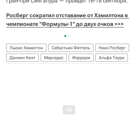
Гран-при Сингапура — пройдет 16-18 сентября.
Росберг сократил отставание от Хэмилтона в 
чемпионате "Формулы-1" до двух очков >>>
Льюис Хэмилтон
Себастьян Феттель
Нико Росберг
Даниил Квят
Мерседес
Феррари
Альфа Таури