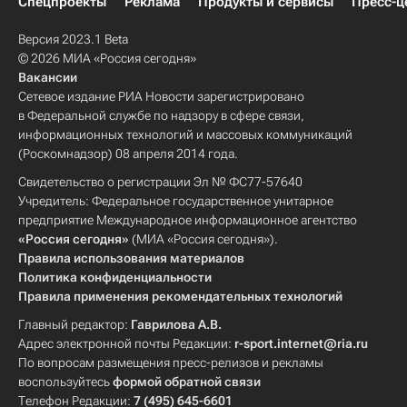
Спецпроекты
Реклама
Продукты и сервисы
Пресс-ц
Версия 2023.1 Beta
© 2026 МИА «Россия сегодня»
Вакансии
Сетевое издание РИА Новости зарегистрировано
в Федеральной службе по надзору в сфере связи,
информационных технологий и массовых коммуникаций
(Роскомнадзор) 08 апреля 2014 года.
Свидетельство о регистрации Эл № ФС77-57640
Учредитель: Федеральное государственное унитарное
предприятие Международное информационное агентство
«Россия сегодня»
(МИА «Россия сегодня»).
Правила использования материалов
Политика конфиденциальности
Правила применения рекомендательных технологий
Главный редактор:
Гаврилова А.В.
Адрес электронной почты Редакции:
r-sport.internet@ria.ru
По вопросам размещения пресс-релизов и рекламы
воспользуйтесь
формой обратной связи
Телефон Редакции:
7 (495) 645-6601