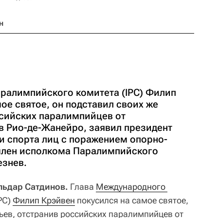
н
ралимпийского комитета (IPC) Филип
ое святое, он подставил своих же
ссийских паралимпийцев от
в Рио-де-Жанейро, заявил президент
 спорта лиц с поражением опорно-
 член исполкома Паралимпийского
езнев.
льдар Сатдинов.
Глава
Международного 
PC)
Филип Крэйвен
покусился на самое святое,
тьев, отстранив российских паралимпийцев от