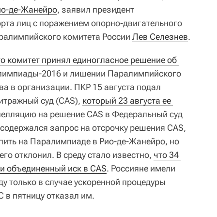
ио-де-Жанейро
, заявил президент
рта лиц с поражением опорно-двигательного
аралимпийского комитета России
Лев Селезнев
.
то комитет принял единогласное решение об 
лимпиады-2016 и лишении Паралимпийского
ва в организации. ПКР 15 августа подал
итражный суд (CAS),
который 23 августа ее 
апелляцию на решение CAS в Федеральный суд
содержался запрос на отсрочку решения CAS,
пить на Паралимпиаде в Рио-де-Жанейро, но
го отклонил. В среду стало известно,
что 34 
и объединенный иск в CAS
. Россияне имели
у только в случае ускоренной процедуры
C в пятницу отказал им.