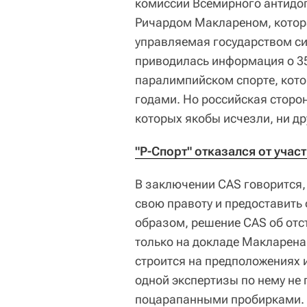
комиссии Всемирного антидоп
Ричардом Маклареном, котора
управляемая государством си
приводилась информация о 3
паралимпийском спорте, кото
годами. Но российская сторо
которых якобы исчезли, ни д
"Р-Спорт" отказался от уча
В заключении CAS говорится,
свою правоту и предоставить
образом, решение CAS об отс
только на докладе Макларена
строится на предположениях и
одной экспертизы по нему не
поцарапанными пробирками.