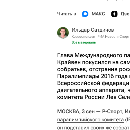
Читать в
МАКС
Дзе
Ильдар Сатдинов
Корреспондент РИА Новости Спорт
Все материалы
Глава Международного па
Крэйвен покусился на сам
собратьев, отстранив ро
Паралимпиады 2016 года 
Всероссийской федерации
двигательного аппарата,
комитета России Лев Сел
МОСКВА, 3 сен — Р-Спорт, И
паралимпийского комитета
(I
он подставил своих же собра