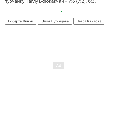
турчанку Чаглу Бююкакчай – 7:6 (7:2), 6:3.
Роберта Винчи
Юлия Путинцева
Петра Квитова