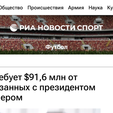
Общество
Происшествия
Армия
Наука
Ку
Футбол
ебует $91,6 млн от
занных с президентом
нером