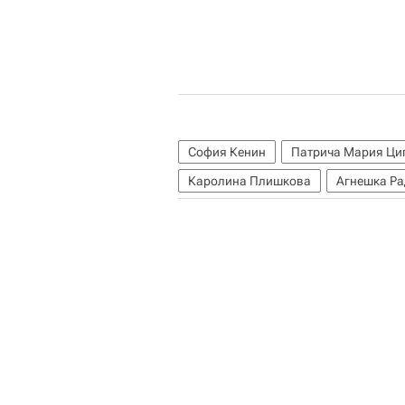
София Кенин
Патрича Мария Ци
Каролина Плишкова
Агнешка Ра