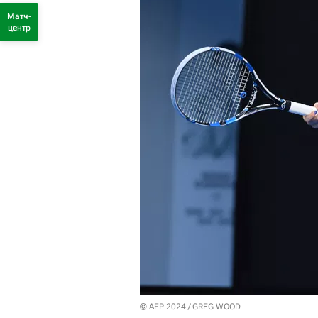
Матч-
центр
© AFP 2024 / GREG WOOD