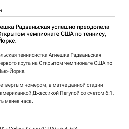
н
нешка Радваньская успешно преодолела
 Открытом чемпионате США по теннису,
Йорке.
льская теннисистка
Агнешка Радваньская
ервого круга на
Открытом чемпионате США по 
Нью-Йорке.
четвертым номером, в матче данной стадии
д американкой
Джессикой Пегулой
со счетом 6:1,
ть менее часа.
0) -
София Кенин
(США) - 6:4, 6:3;