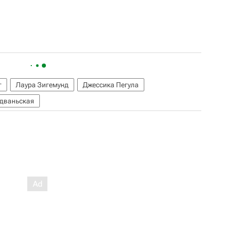
г
Лаура Зигемунд
Джессика Пегула
дваньская