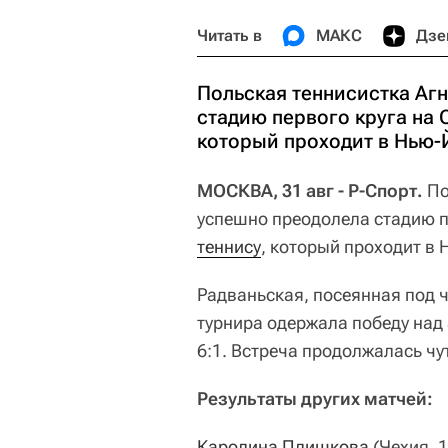
Читать в
МАКС
Дзе
Польская теннисистка Аг
стадию первого круга на
который проходит в Нью-
МОСКВА, 31 авг - Р-Спорт.
По
успешно преодолела стадию п
теннису
, который проходит в 
Радваньская, посеянная под 
турнира одержала победу на
6:1. Встреча продолжалась чу
Результаты других матчей:
Каролина Плишкова
(Чехия, 1