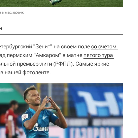
и в медиабанк
н
петербургский "Зенит" на своем поле
со счетом 
ад пермским "Амкаром" в матче
пятого тура 
ольной премьер-лиги
(РФПЛ). Самые яркие
в нашей фотоленте.