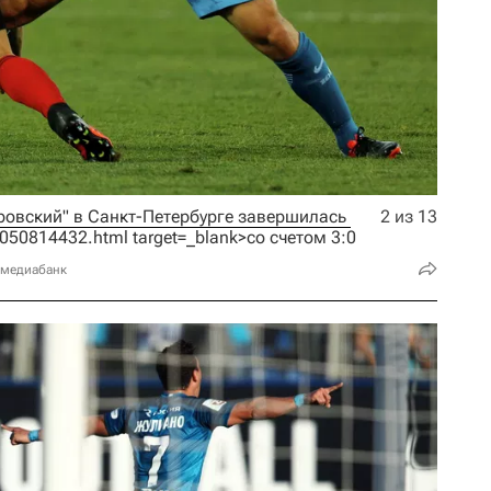
Субботняя игра на стадионе "Петровский" в Санкт-Петербурге завершилась 
2 из 13
7/1050814432.html target=_blank>со счетом 3:0
 медиабанк