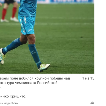
своем поле добился крупной победы над
1 из 13
ого тура чемпионата Российской
.
енико Кришито.
и в медиабанк