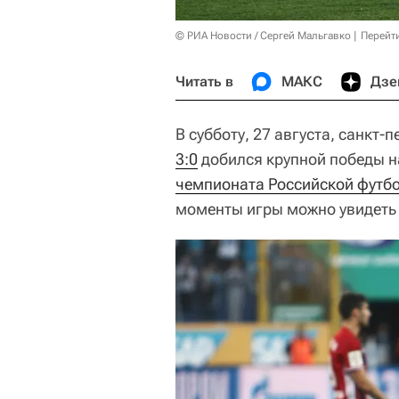
© РИА Новости / Сергей Мальгавко
Перейт
Читать в
МАКС
Дзе
В субботу, 27 августа, санкт-
3:0
добился крупной победы н
чемпионата Российской футб
моменты игры можно увидеть 