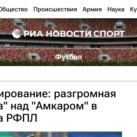
Общество
Происшествия
Армия
Наука
Ку
Футбол
ирование: разгромная
а" над "Амкаром" в
ра РФПЛ