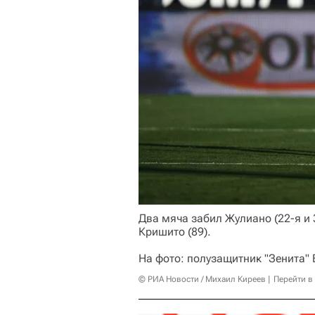
Два мяча забил Жулиано (22-я и 
Кришито (89).
На фото: полузащитник "Зенита"
© РИА Новости / Михаил Киреев
Перейти в