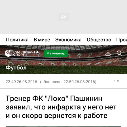
Политика
В мире
Экономика
Общество
Про
Матч-центр
Футбол
22:49 26.08.2016
(обновлено: 22:50 26.08.2016)
Тренер ФК "Локо" Пашинин
заявил, что инфаркта у него нет
и он скоро вернется к работе