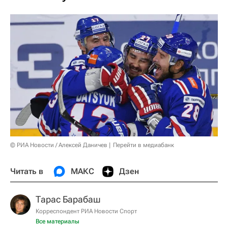
© РИА Новости / Алексей Даничев
Перейти в медиабанк
Читать в
МАКС
Дзен
Тарас Барабаш
Корреспондент РИА Новости Спорт
Все материалы