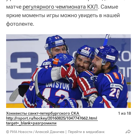
матче
регулярного чемпионата КХЛ
. Самые
яркие моменты игры можно увидеть в нашей
фотоленте.
Хоккеисты санкт-петербургского СКА 
1 из 18
http://rsport.ru/hockey/20160825/1047747662.html 
target=_blank>разгромили
© РИА Новости / Алексей Даничев
Перейти в медиабанк