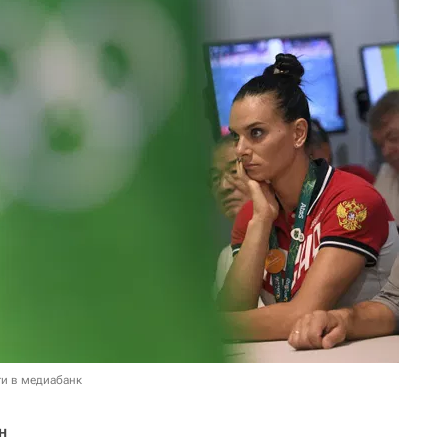
и в медиабанк
н