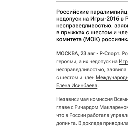
Российские паралимпийцы 
недопуск на Игры-2016 в
несправедливостью, заяв
в прыжках с шестом и чл
комитета (МОК) россиянк
МОСКВА, 23 авг - Р-Спорт.
Ро
героями, а их недопуск на
Игр
несправедливостью, заявила
с шестом и член
Международн
Елена Исинбаева
.
Независимая комиссия Всеми
главе с Ричардом Маклареном
что в России работала управ
допинга. В докладе приводил