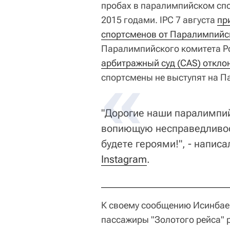
пробах в паралимпийском спо
2015 годами. IPC 7 августа
пр
спортсменов от Паралимпийс
Паралимпийского комитета Ро
арбитражный суд (CAS) откло
спортсмены не выступят на П
"Дорогие наши паралимпий
вопиющую несправедливост
будете героями!", - напис
Instagram
.
К своему сообщению Исинбаев
пассажиры "Золотого рейса" 