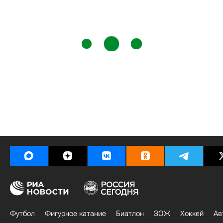
Футбол
Фигурное катание
Биатлон
ЗОЖ
Хоккей
Ав