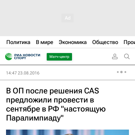
Политика
В мире
Экономика
Общество
Про
Матч-центр
14:47 23.08.2016
В ОП после решения CAS
предложили провести в
сентябре в РФ "настоящую
Паралимпиаду"