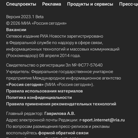
Спецпроекты
Реклама
Продукты и сервисы
Пресс-ц
Версия 2023.1 Beta
© 2026 МИА «Россия сегодня»
Вакансии
Сетевое издание РИА Новости зарегистрировано
в Федеральной службе по надзору в сфере связи,
информационных технологий и массовых коммуникаций
(Роскомнадзор) 08 апреля 2014 года.
Свидетельство о регистрации Эл № ФС77-57640
Учредитель: Федеральное государственное унитарное
предприятие Международное информационное агентство
«Россия сегодня»
(МИА «Россия сегодня»).
Правила использования материалов
Политика конфиденциальности
Правила применения рекомендательных технологий
Главный редактор:
Гаврилова А.В.
Адрес электронной почты Редакции:
r-sport.internet@ria.ru
По вопросам размещения пресс-релизов и рекламы
воспользуйтесь
формой обратной связи