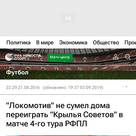
Политика
В мире
Экономика
Общество
Про
Матч-центр
Футбол
22:29 21.08.2016
(обновлено: 19:37 03.09.2019)
"Локомотив" не сумел дома
переиграть "Крылья Советов" в
матче 4-го тура РФПЛ