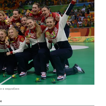
и в медиабанк
н