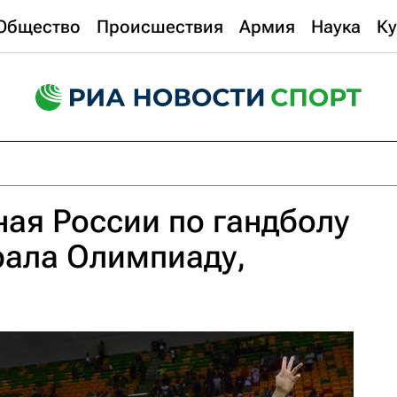
Общество
Происшествия
Армия
Наука
Ку
ая России по гандболу
рала Олимпиаду,