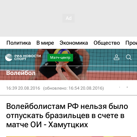
Политика
В мире
Экономика
Общество
Про
Матч-центр
Волейбол
16:39 20.08.2016
(обновлено: 16:54 20.08.2016)
Волейболистам РФ нельзя было
отпускать бразильцев в счете в
матче ОИ - Хамутцких