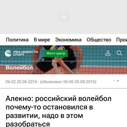
Политика
В мире
Экономика
Общество
Про
Матч-центр
Волейбол
06:02 20.08.2016
(обновлено: 06:06 20.08.2016)
Алекно: российский волейбол
почему-то остановился в
развитии, надо в этом
разобраться