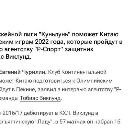
ккейной лиги "Куньлунь" поможет Китаю
ким играм 2022 года, которые пройдут в
ю агентству "Р-Спорт" защитник
с Виклунд.
 Евгений Чурилин.
Клуб Континентальной
оможет Китаю подготовиться к Олимпийским
йдут в Пекине, заявил в интервью агентству "Р-
команды
Тобиас Виклунд
.
е-2016/17 дебютирует в КХЛ. Виклунд в
ольяттинскую "Ладу", в 57 матчах он набрал 16