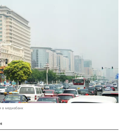
и в медиабанк
н