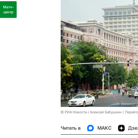
Матч-
центр
© РИА Новости / Алексей Бабушкин
Перейт
Читать в
МАКС
Дзе