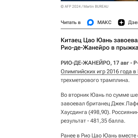
© AFP 2024 / Martin BUREAU
Читать в
МАКС
Дзе
Китаец Цао Юань завоева
Рио-де-Жанейро в прыжка
РИО-ДЕ-ЖАНЕЙРО, 17 авг - Р
Олимпийских игр 2016 года в
трехметрового трамплина.
Во вторник Юань по сумме ше
завоевал британец Джек Лафе
Хаусдинга (498,90). Россияни
результат - 481,35 балла.
Ранее в Рио Цао Юань вместе