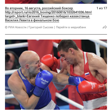
Во вторник, 16 августа, российский боксер 
1 из 17
http://rsport.ru/rio2016_boxing/20160816/1032641036.html 
target=_blank>Евгений Тищенко победил казахстанца 
Василия Левита в финальном бою
© РИА Новости / Григорий Сысоев
Перейти в медиабанк