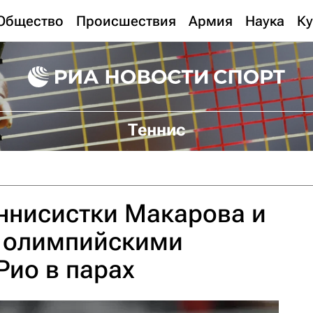
Общество
Происшествия
Армия
Наука
Ку
Теннис
ннисистки Макарова и
и олимпийскими
ио в парах