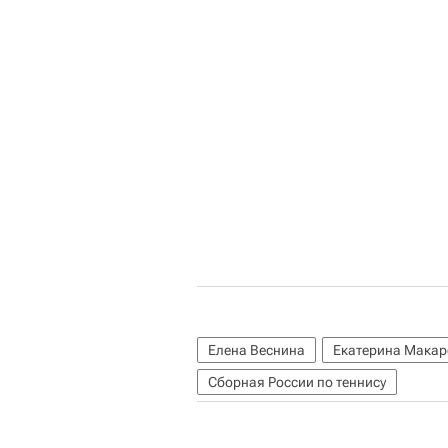
Елена Веснина
Екатерина Макар
Сборная России по теннису