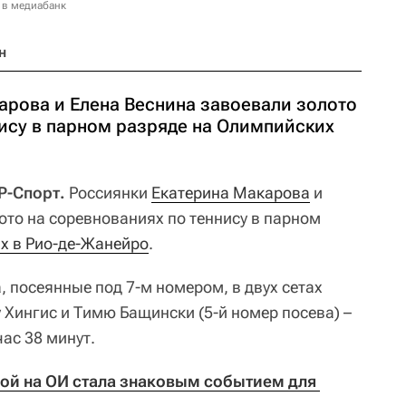
 в медиабанк
н
арова и Елена Веснина завоевали золото
нису в парном разряде на Олимпийских
Р-Спорт.
Россиянки
Екатерина Макарова
и
то на соревнованиях по теннису в парном
х в Рио-де-Жанейро
.
 посеянные под 7-м номером, в двух сетах
Хингис и Тимю Бащински (5-й номер посева) –
час 38 минут.
ой на ОИ стала знаковым событием для 