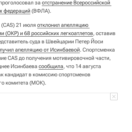
 проголосовал за
отстранение Всероссийской 
их федераций
(ВФЛА).
 (CAS) 21 июля
отклонил апелляцию 
и (ОКР) и 68 российских легкоатлетов
, оставив
едставитель суда в Швейцарии Петер Йоси
олучил апелляцию от Исинбаевой
. Спортсменка
ие CAS до получения мотивировочной части,
днее Исинбаева
сообщила
, что 14 августа
ак кандидат в комиссию спортсменов
о комитета (МОК).