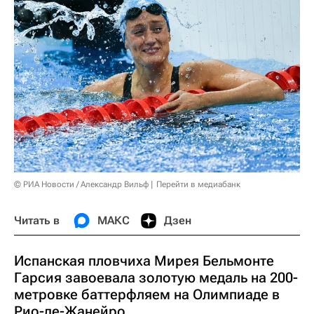
© РИА Новости / Александр Вильф
Перейти в медиабанк
Читать в
МАКС
Дзен
Испанская пловчиха Мирея Бельмонте
Гарсия завоевала золотую медаль на 200-
метровке баттерфляем на Олимпиаде в
Рио-де-Жанейро.