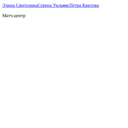
Элина Свитолина
Серена Уильямс
Петра Квитова
Матч-центр