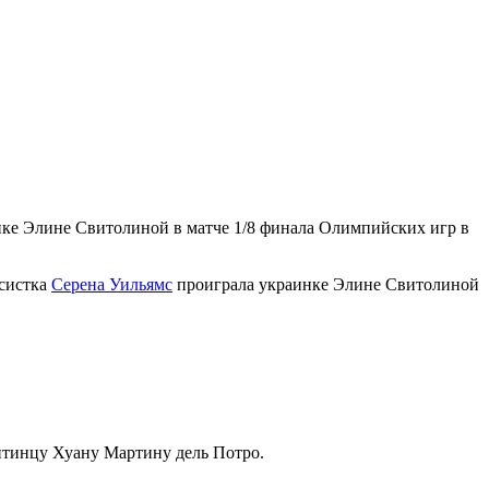
нке Элине Свитолиной в матче 1/8 финала Олимпийских игр в
исистка
Серена Уильямс
проиграла украинке Элине Свитолиной
нтинцу Хуану Мартину дель Потро.