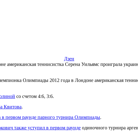
Дзен
оне американская теннисистка Серена Уильямс проиграла украи
 чемпионка Олимпиады 2012 года в Лондоне американская тенн
олиной
со счетом 4:6, 3:6.
а Квитова
.
а в первом раунде парного турнира Олимпиады
.
окович также уступил в первом раунде
одиночного турнира арге